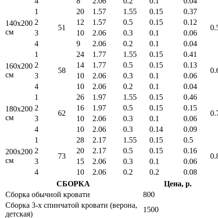
4
8
2.06
0.2
0.1
0.04
1
20
1.57
1.55
0.15
0.37
2
12
1.57
0.5
0.15
0.12
140x200
51
0.
см
3
10
2.06
0.3
0.1
0.06
4
9
2.06
0.2
0.1
0.04
1
24
1.77
1.55
0.15
0.41
2
14
1.77
0.5
0.15
0.13
160x200
58
0.
см
3
10
2.06
0.3
0.1
0.06
4
10
2.06
0.2
0.1
0.04
1
26
1.97
1.55
0.15
0.46
2
16
1.97
0.5
0.15
0.15
180x200
62
0.
см
3
10
2.06
0.3
0.1
0.06
4
10
2.06
0.3
0.14
0.09
1
28
2.17
1.55
0.15
0.5
2
20
2.17
0.5
0.15
0.16
200x200
73
0.
см
3
15
2.06
0.3
0.1
0.06
4
10
2.06
0.2
0.2
0.08
СБОРКА
Цена, р.
Сборка обычной кровати
800
Сборка 3-х спинчатой кровати (верона,
1500
детская)