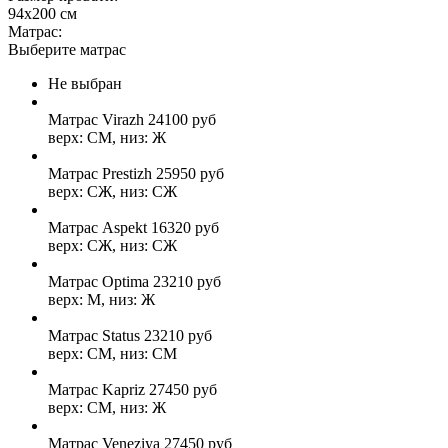
94x200 см
Матрас:
Выберите матрас
Не выбран
Матрас Virazh
24100
руб
верх: СМ, низ: Ж
Матрас Prestizh
25950
руб
верх: СЖ, низ: СЖ
Матрас Aspekt
16320
руб
верх: СЖ, низ: СЖ
Матрас Optima
23210
руб
верх: М, низ: Ж
Матрас Status
23210
руб
верх: СМ, низ: СМ
Матрас Kapriz
27450
руб
верх: СМ, низ: Ж
Матрас Veneziya
27450
руб