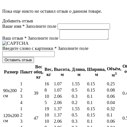
Пока еще никто не оставил отзыв о данном товаре.
Добавить отзыв
Ваше имя *
Заполните поле
Ваш отзыв *
Заполните поле
Введите слово с картинки *
Заполните поле
Оставить отзыв
О
Вес
Объём,
Вес,
Высота,
Длина,
Ширина,
о
Размер
Пакет
общ,
3
кг
м
м
м
м
кг
1
16
1.07
1.55
0.15
0.25
2
8
1.07
0.5
0.15
0.08
90x200
39
0.
см
3
10
2.06
0.3
0.1
0.06
4
5
2.06
0.2
0.1
0.04
1
19
1.37
1.55
0.15
0.32
2
10
1.37
0.5
0.15
0.1
120x200
47
0.
см
3
10
2.06
0.3
0.1
0.06