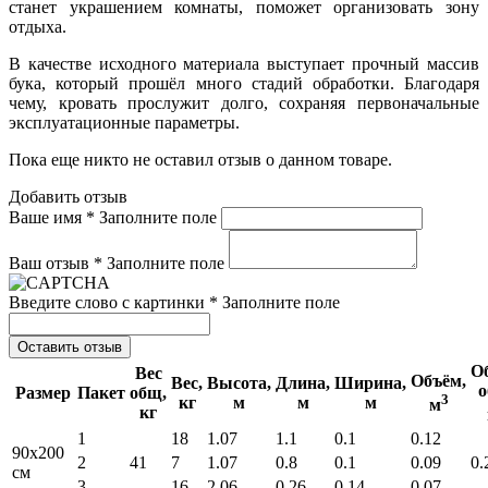
станет украшением комнаты, поможет организовать зону
отдыха.
В качестве исходного материала выступает прочный массив
бука, который прошёл много стадий обработки. Благодаря
чему, кровать прослужит долго, сохраняя первоначальные
эксплуатационные параметры.
Пока еще никто не оставил отзыв о данном товаре.
Добавить отзыв
Ваше имя *
Заполните поле
Ваш отзыв *
Заполните поле
Введите слово с картинки *
Заполните поле
Оставить отзыв
О
Вес
Объём,
Вес,
Высота,
Длина,
Ширина,
о
Размер
Пакет
общ,
3
кг
м
м
м
м
кг
1
18
1.07
1.1
0.1
0.12
90x200
2
41
7
1.07
0.8
0.1
0.09
0.
см
3
16
2.06
0.26
0.14
0.07