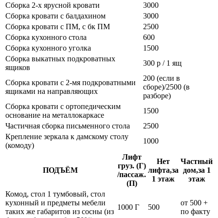
Сборка 2-х ярусной кровати
3000
Сборка кровати с балдахином
3000
Сборка кровати с ПМ, с бк ПМ
2500
Сборка кухонного стола
600
Сборка кухонного уголка
1500
Сборка выкатных подкроватных
300 р / 1 ящ
ящиков
200 (если в
Сборка кровати с 2-мя подкроватными
сборе)/2500 (в
ящиками на направляющих
разборе)
Сборка кровати с ортопедическим
1500
основание на металлокаркасе
Частичная сборка письменного стола
2500
Крепление зеркала к дамскому столу
1000
(комоду)
Лифт
Нет
Частный
груз. (Г)
ПОДЪЁМ
лифта,за
дом,за 1
/пассаж.
1 этаж
этаж
(П)
Комод, стол 1 тумбовый, стол
кухонный и предметы мебели
от 500 +
1000 Г
500
таких же габаритов из сосны (из
по факту