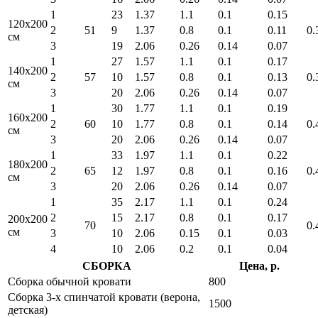
1
23
1.37
1.1
0.1
0.15
120x200
2
51
9
1.37
0.8
0.1
0.11
0.
см
3
19
2.06
0.26
0.14
0.07
1
27
1.57
1.1
0.1
0.17
140x200
2
57
10
1.57
0.8
0.1
0.13
0.
см
3
20
2.06
0.26
0.14
0.07
1
30
1.77
1.1
0.1
0.19
160x200
2
60
10
1.77
0.8
0.1
0.14
0.
см
3
20
2.06
0.26
0.14
0.07
1
33
1.97
1.1
0.1
0.22
180x200
2
65
12
1.97
0.8
0.1
0.16
0.
см
3
20
2.06
0.26
0.14
0.07
1
35
2.17
1.1
0.1
0.24
2
15
2.17
0.8
0.1
0.17
200x200
70
0.
см
3
10
2.06
0.15
0.1
0.03
4
10
2.06
0.2
0.1
0.04
СБОРКА
Цена, р.
Сборка обычной кровати
800
Сборка 3-х спинчатой кровати (верона,
1500
детская)