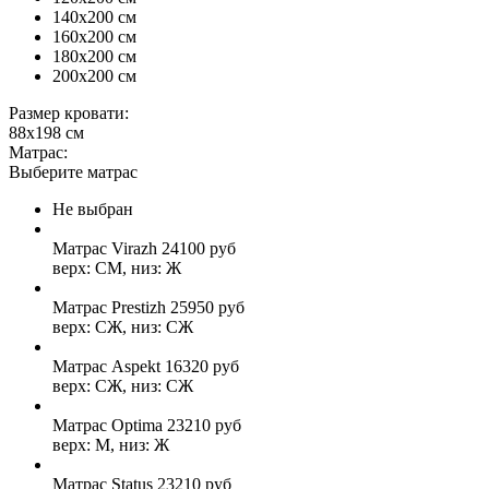
140x200 см
160x200 см
180x200 см
200x200 см
Размер кровати:
88x198 см
Матрас:
Выберите матрас
Не выбран
Матрас Virazh
24100
руб
верх: СМ, низ: Ж
Матрас Prestizh
25950
руб
верх: СЖ, низ: СЖ
Матрас Aspekt
16320
руб
верх: СЖ, низ: СЖ
Матрас Optima
23210
руб
верх: М, низ: Ж
Матрас Status
23210
руб