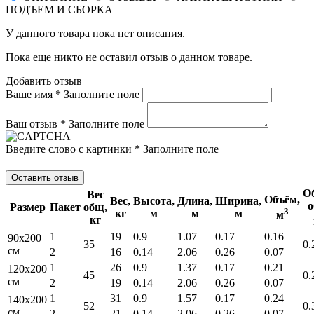
ПОДЪЕМ И СБОРКА
У данного товара пока нет описания.
Пока еще никто не оставил отзыв о данном товаре.
Добавить отзыв
Ваше имя *
Заполните поле
Ваш отзыв *
Заполните поле
Введите слово с картинки *
Заполните поле
Оставить отзыв
О
Вес
Объём,
Вес,
Высота,
Длина,
Ширина,
о
Размер
Пакет
общ,
3
кг
м
м
м
м
кг
1
19
0.9
1.07
0.17
0.16
90x200
35
0.
см
2
16
0.14
2.06
0.26
0.07
1
26
0.9
1.37
0.17
0.21
120x200
45
0.
см
2
19
0.14
2.06
0.26
0.07
1
31
0.9
1.57
0.17
0.24
140x200
52
0.
см
2
21
0.14
2.06
0.26
0.07