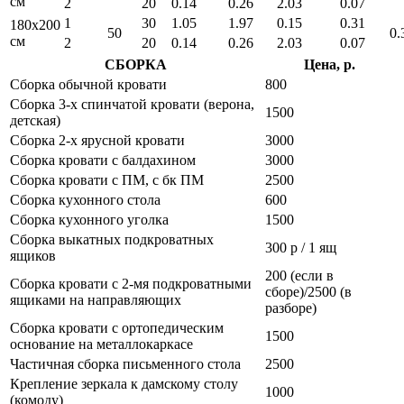
см
2
20
0.14
0.26
2.03
0.07
1
30
1.05
1.97
0.15
0.31
180x200
50
0.
см
2
20
0.14
0.26
2.03
0.07
СБОРКА
Цена, р.
Сборка обычной кровати
800
Сборка 3-х спинчатой кровати (верона,
1500
детская)
Сборка 2-х ярусной кровати
3000
Сборка кровати с балдахином
3000
Сборка кровати с ПМ, с бк ПМ
2500
Сборка кухонного стола
600
Сборка кухонного уголка
1500
Сборка выкатных подкроватных
300 р / 1 ящ
ящиков
200 (если в
Сборка кровати с 2-мя подкроватными
сборе)/2500 (в
ящиками на направляющих
разборе)
Сборка кровати с ортопедическим
1500
основание на металлокаркасе
Частичная сборка письменного стола
2500
Крепление зеркала к дамскому столу
1000
(комоду)