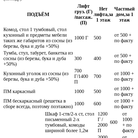
Лифт
Нет
Частный
груз. (Г)
ПОДЪЁМ
лифта,за
дом,за 1
/пассаж.
1 этаж
этаж
(П)
Комод, стол 1 тумбовый, стол
кухонный и предметы мебели
от 500 +
1000 Г
500
таких же габаритов из сосны (из
по факту
березы, бука и дуба +50%)
Тумба, стул, табурет, банкетка из
от 500 +
сосны (из березы, бука и дуба
300
400
по факту
+50%)
700
Кухонный уголок из сосны (из
от 1000 +
Г/1400
700
березы, бука и дуба +50%)
по факту
П
от 1000 +
ПМ каркасный
1000
500
по факту
ПМ бескаркасный (решетка в
от 1000 +
1000
600
сборе всегда, поэтому поэтажно)
по факту
Шкаф 1-ств/2-х ст, стол
1200
от
письменный 2-х
Г /
1000
600
тумбовый, комоды
2000
+ по
шириной более 1,2м
П
факту
2000
от