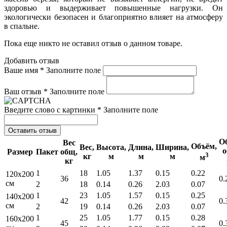
здоровью и выдерживает повышенные нагрузки. Он
экологически безопасен и благоприятно влияет на атмосферу
в спальне.
Пока еще никто не оставил отзыв о данном товаре.
Добавить отзыв
Ваше имя *
Заполните поле
Ваш отзыв *
Заполните поле
Введите слово с картинки *
Заполните поле
Оставить отзыв
О
Вес
Объём,
Вес,
Высота,
Длина,
Ширина,
о
Размер
Пакет
общ,
3
кг
м
м
м
м
кг
1
18
1.05
1.37
0.15
0.22
120x200
36
0.
см
2
18
0.14
0.26
2.03
0.07
1
23
1.05
1.57
0.15
0.25
140x200
42
0.
см
2
19
0.14
0.26
2.03
0.07
1
25
1.05
1.77
0.15
0.28
160x200
45
0.