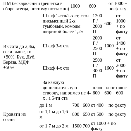
ПМ бескаркасный (решетка в
от 1000 +
1000
600
сборе всегда, поэтому поэтажно)
по факту
Шкаф 1-ств/2-х ст, стол
1200
от
письменный 2-х
Г /
1000
600
тумбовый, комоды
2000
+ по
шириной более 1,2м
П
факту
2000
от
Г /
1400
Шкаф 3-х ств
1000
Высота до 2,4м,
2500
+ по
если выше, то
П
факту
+50%. Бук, Дуб,
2500
от
Берёза, МДФ
Г /
2000
+50%
Шкаф 4-х ств
1600
3000
+ по
П
факту
За каждую
дополнительную
плюс
плюс
плюс
створку, например не 4-
600
600
600
х , а 5-ти ств
до 1 м
700
600
от 400 + по факту
от 1,1 м до 1,6
Кровати из
800
650
от 500 + по факту
м
сосны
от 1000 + по
от 1,7 м до 2 м
1500
700
факту