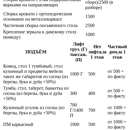
сборе)/2500 (в
ящиками на направляющих
разборе)
Сборка кровати с ортопедическим
1500
основание на металлокаркасе
Частичная сборка письменного стола
2500
Крепление зеркала к дамскому столу
1000
(комоду)
Лифт
Нет
Частный
груз. (Г)
ПОДЪЁМ
лифта,за
дом,за 1
/пассаж.
1 этаж
этаж
(П)
Комод, стол 1 тумбовый, стол
кухонный и предметы мебели
от 500 +
1000 Г
500
таких же габаритов из сосны (из
по факту
березы, бука и дуба +50%)
Тумба, стул, табурет, банкетка из
от 500 +
сосны (из березы, бука и дуба
300
400
по факту
+50%)
700
Кухонный уголок из сосны (из
от 1000 +
Г/1400
700
березы, бука и дуба +50%)
по факту
П
от 1000 +
ПМ каркасный
1000
500
по факту