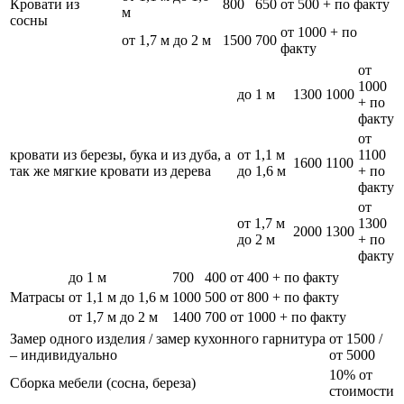
Кровати из
800
650
от 500 + по факту
м
сосны
от 1000 + по
от 1,7 м до 2 м
1500
700
факту
от
1000
до 1 м
1300
1000
+ по
факту
от
кровати из березы, бука и из дуба, а
от 1,1 м
1100
1600
1100
так же мягкие кровати из дерева
до 1,6 м
+ по
факту
от
от 1,7 м
1300
2000
1300
до 2 м
+ по
факту
до 1 м
700
400
от 400 + по факту
Матрасы
от 1,1 м до 1,6 м
1000
500
от 800 + по факту
от 1,7 м до 2 м
1400
700
от 1000 + по факту
Замер одного изделия / замер кухонного гарнитура
от 1500 /
– индивидуально
от 5000
10% от
Сборка мебели (сосна, береза)
стоимости