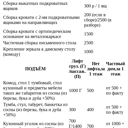
Сборка выкатных подкроватных
300 р / 1 ящ
ящиков
200 (если в
Сборка кровати с 2-мя подкроватными
сборе)/2500 (в
ящиками на направляющих
разборе)
Сборка кровати с ортопедическим
1500
основание на металлокаркасе
Частичная сборка письменного стола
2500
Крепление зеркала к дамскому столу
1000
(комоду)
Лифт
Нет
Частный
груз. (Г)
ПОДЪЁМ
лифта,за
дом,за 1
/пассаж.
1 этаж
этаж
(П)
Комод, стол 1 тумбовый, стол
кухонный и предметы мебели
от 500 +
1000 Г
500
таких же габаритов из сосны (из
по факту
березы, бука и дуба +50%)
Тумба, стул, табурет, банкетка из
от 500 +
сосны (из березы, бука и дуба
300
400
по факту
+50%)
700
Кухонный уголок из сосны (из
от 1000 +
Г/1400
700