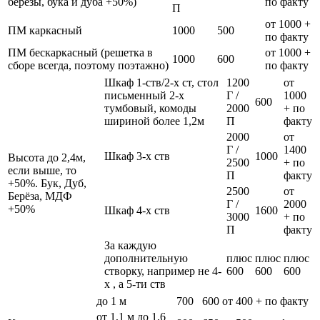
березы, бука и дуба +50%)
по факту
П
от 1000 +
ПМ каркасный
1000
500
по факту
ПМ бескаркасный (решетка в
от 1000 +
1000
600
сборе всегда, поэтому поэтажно)
по факту
Шкаф 1-ств/2-х ст, стол
1200
от
письменный 2-х
Г /
1000
600
тумбовый, комоды
2000
+ по
шириной более 1,2м
П
факту
2000
от
Г /
1400
Шкаф 3-х ств
1000
Высота до 2,4м,
2500
+ по
если выше, то
П
факту
+50%. Бук, Дуб,
2500
от
Берёза, МДФ
Г /
2000
+50%
Шкаф 4-х ств
1600
3000
+ по
П
факту
За каждую
дополнительную
плюс
плюс
плюс
створку, например не 4-
600
600
600
х , а 5-ти ств
до 1 м
700
600
от 400 + по факту
от 1,1 м до 1,6