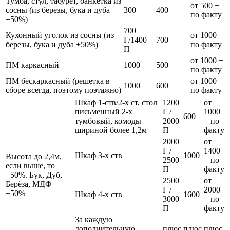
Тумба, стул, табурет, банкетка из
от 500 +
сосны (из березы, бука и дуба
300
400
по факту
+50%)
700
Кухонный уголок из сосны (из
от 1000 +
Г/1400
700
березы, бука и дуба +50%)
по факту
П
от 1000 +
ПМ каркасный
1000
500
по факту
ПМ бескаркасный (решетка в
от 1000 +
1000
600
сборе всегда, поэтому поэтажно)
по факту
Шкаф 1-ств/2-х ст, стол
1200
от
письменный 2-х
Г /
1000
600
тумбовый, комоды
2000
+ по
шириной более 1,2м
П
факту
2000
от
Г /
1400
Шкаф 3-х ств
1000
Высота до 2,4м,
2500
+ по
если выше, то
П
факту
+50%. Бук, Дуб,
2500
от
Берёза, МДФ
Г /
2000
+50%
Шкаф 4-х ств
1600
3000
+ по
П
факту
За каждую
дополнительную
плюс
плюс
плюс