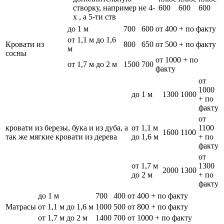
створку, например не 4-
600
600
600
х , а 5-ти ств
до 1 м
700
600
от 400 + по факту
от 1,1 м до 1,6
Кровати из
800
650
от 500 + по факту
м
сосны
от 1000 + по
от 1,7 м до 2 м
1500
700
факту
от
1000
до 1 м
1300
1000
+ по
факту
от
кровати из березы, бука и из дуба, а
от 1,1 м
1100
1600
1100
так же мягкие кровати из дерева
до 1,6 м
+ по
факту
от
от 1,7 м
1300
2000
1300
до 2 м
+ по
факту
до 1 м
700
400
от 400 + по факту
Матрасы
от 1,1 м до 1,6 м
1000
500
от 800 + по факту
от 1,7 м до 2 м
1400
700
от 1000 + по факту