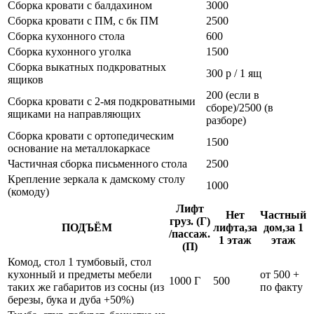
Сборка кровати с балдахином
3000
Сборка кровати с ПМ, с бк ПМ
2500
Сборка кухонного стола
600
Сборка кухонного уголка
1500
Сборка выкатных подкроватных
300 р / 1 ящ
ящиков
200 (если в
Сборка кровати с 2-мя подкроватными
сборе)/2500 (в
ящиками на направляющих
разборе)
Сборка кровати с ортопедическим
1500
основание на металлокаркасе
Частичная сборка письменного стола
2500
Крепление зеркала к дамскому столу
1000
(комоду)
Лифт
Нет
Частный
груз. (Г)
ПОДЪЁМ
лифта,за
дом,за 1
/пассаж.
1 этаж
этаж
(П)
Комод, стол 1 тумбовый, стол
кухонный и предметы мебели
от 500 +
1000 Г
500
таких же габаритов из сосны (из
по факту
березы, бука и дуба +50%)