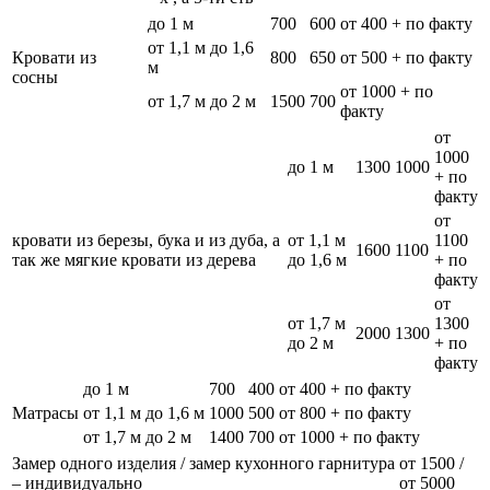
до 1 м
700
600
от 400 + по факту
от 1,1 м до 1,6
Кровати из
800
650
от 500 + по факту
м
сосны
от 1000 + по
от 1,7 м до 2 м
1500
700
факту
от
1000
до 1 м
1300
1000
+ по
факту
от
кровати из березы, бука и из дуба, а
от 1,1 м
1100
1600
1100
так же мягкие кровати из дерева
до 1,6 м
+ по
факту
от
от 1,7 м
1300
2000
1300
до 2 м
+ по
факту
до 1 м
700
400
от 400 + по факту
Матрасы
от 1,1 м до 1,6 м
1000
500
от 800 + по факту
от 1,7 м до 2 м
1400
700
от 1000 + по факту
Замер одного изделия / замер кухонного гарнитура
от 1500 /
– индивидуально
от 5000