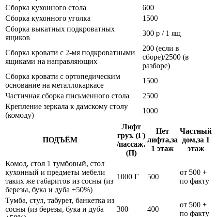
Сборка кухонного стола
600
Сборка кухонного уголка
1500
Сборка выкатных подкроватных
300 р / 1 ящ
ящиков
200 (если в
Сборка кровати с 2-мя подкроватными
сборе)/2500 (в
ящиками на направляющих
разборе)
Сборка кровати с ортопедическим
1500
основание на металлокаркасе
Частичная сборка письменного стола
2500
Крепление зеркала к дамскому столу
1000
(комоду)
Лифт
Нет
Частный
груз. (Г)
ПОДЪЁМ
лифта,за
дом,за 1
/пассаж.
1 этаж
этаж
(П)
Комод, стол 1 тумбовый, стол
кухонный и предметы мебели
от 500 +
1000 Г
500
таких же габаритов из сосны (из
по факту
березы, бука и дуба +50%)
Тумба, стул, табурет, банкетка из
от 500 +
сосны (из березы, бука и дуба
300
400
по факту