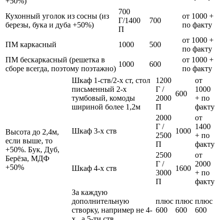
+50%)
700
Кухонный уголок из сосны (из
от 1000 +
Г/1400
700
березы, бука и дуба +50%)
по факту
П
от 1000 +
ПМ каркасный
1000
500
по факту
ПМ бескаркасный (решетка в
от 1000 +
1000
600
сборе всегда, поэтому поэтажно)
по факту
Шкаф 1-ств/2-х ст, стол
1200
от
письменный 2-х
Г /
1000
600
тумбовый, комоды
2000
+ по
шириной более 1,2м
П
факту
2000
от
Г /
1400
Шкаф 3-х ств
1000
Высота до 2,4м,
2500
+ по
если выше, то
П
факту
+50%. Бук, Дуб,
2500
от
Берёза, МДФ
Г /
2000
+50%
Шкаф 4-х ств
1600
3000
+ по
П
факту
За каждую
дополнительную
плюс
плюс
плюс
створку, например не 4-
600
600
600
х , а 5-ти ств