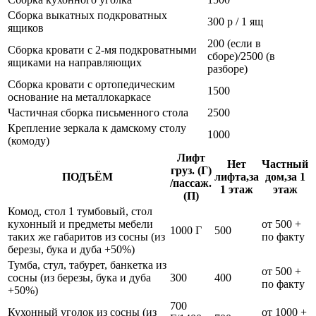
Сборка выкатных подкроватных
300 р / 1 ящ
ящиков
200 (если в
Сборка кровати с 2-мя подкроватными
сборе)/2500 (в
ящиками на направляющих
разборе)
Сборка кровати с ортопедическим
1500
основание на металлокаркасе
Частичная сборка письменного стола
2500
Крепление зеркала к дамскому столу
1000
(комоду)
Лифт
Нет
Частный
груз. (Г)
ПОДЪЁМ
лифта,за
дом,за 1
/пассаж.
1 этаж
этаж
(П)
Комод, стол 1 тумбовый, стол
кухонный и предметы мебели
от 500 +
1000 Г
500
таких же габаритов из сосны (из
по факту
березы, бука и дуба +50%)
Тумба, стул, табурет, банкетка из
от 500 +
сосны (из березы, бука и дуба
300
400
по факту
+50%)
700
Кухонный уголок из сосны (из
от 1000 +