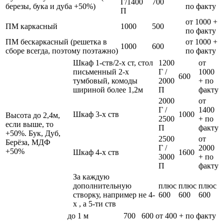
Г/1400
700
березы, бука и дуба +50%)
по факту
П
от 1000 +
ПМ каркасный
1000
500
по факту
ПМ бескаркасный (решетка в
от 1000 +
1000
600
сборе всегда, поэтому поэтажно)
по факту
Шкаф 1-ств/2-х ст, стол
1200
от
письменный 2-х
Г /
1000
600
тумбовый, комоды
2000
+ по
шириной более 1,2м
П
факту
2000
от
Г /
1400
Шкаф 3-х ств
1000
Высота до 2,4м,
2500
+ по
если выше, то
П
факту
+50%. Бук, Дуб,
2500
от
Берёза, МДФ
Г /
2000
+50%
Шкаф 4-х ств
1600
3000
+ по
П
факту
За каждую
дополнительную
плюс
плюс
плюс
створку, например не 4-
600
600
600
х , а 5-ти ств
до 1 м
700
600
от 400 + по факту