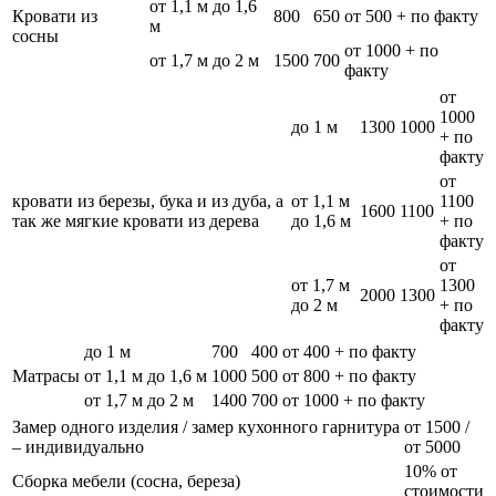
от 1,1 м до 1,6
Кровати из
800
650
от 500 + по факту
м
сосны
от 1000 + по
от 1,7 м до 2 м
1500
700
факту
от
1000
до 1 м
1300
1000
+ по
факту
от
кровати из березы, бука и из дуба, а
от 1,1 м
1100
1600
1100
так же мягкие кровати из дерева
до 1,6 м
+ по
факту
от
от 1,7 м
1300
2000
1300
до 2 м
+ по
факту
до 1 м
700
400
от 400 + по факту
Матрасы
от 1,1 м до 1,6 м
1000
500
от 800 + по факту
от 1,7 м до 2 м
1400
700
от 1000 + по факту
Замер одного изделия / замер кухонного гарнитура
от 1500 /
– индивидуально
от 5000
10% от
Сборка мебели (сосна, береза)
стоимости