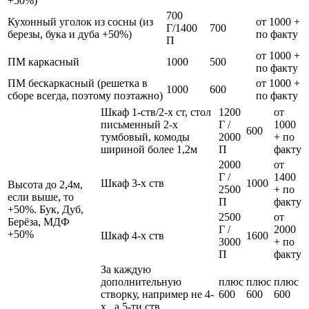
+50%)
700
Кухонный уголок из сосны (из
от 1000 +
Г/1400
700
березы, бука и дуба +50%)
по факту
П
от 1000 +
ПМ каркасный
1000
500
по факту
ПМ бескаркасный (решетка в
от 1000 +
1000
600
сборе всегда, поэтому поэтажно)
по факту
Шкаф 1-ств/2-х ст, стол
1200
от
письменный 2-х
Г /
1000
600
тумбовый, комоды
2000
+ по
шириной более 1,2м
П
факту
2000
от
Г /
1400
Шкаф 3-х ств
1000
Высота до 2,4м,
2500
+ по
если выше, то
П
факту
+50%. Бук, Дуб,
2500
от
Берёза, МДФ
Г /
2000
+50%
Шкаф 4-х ств
1600
3000
+ по
П
факту
За каждую
дополнительную
плюс
плюс
плюс
створку, например не 4-
600
600
600
х , а 5-ти ств