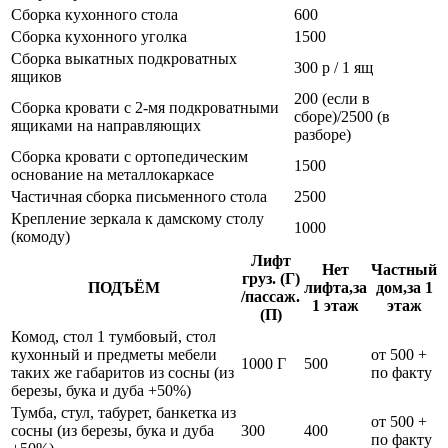
Сборка кухонного стола
600
Сборка кухонного уголка
1500
Сборка выкатных подкроватных
300 р / 1 ящ
ящиков
200 (если в
Сборка кровати с 2-мя подкроватными
сборе)/2500 (в
ящиками на направляющих
разборе)
Сборка кровати с ортопедическим
1500
основание на металлокаркасе
Частичная сборка письменного стола
2500
Крепление зеркала к дамскому столу
1000
(комоду)
Лифт
Нет
Частный
груз. (Г)
ПОДЪЁМ
лифта,за
дом,за 1
/пассаж.
1 этаж
этаж
(П)
Комод, стол 1 тумбовый, стол
кухонный и предметы мебели
от 500 +
1000 Г
500
таких же габаритов из сосны (из
по факту
березы, бука и дуба +50%)
Тумба, стул, табурет, банкетка из
от 500 +
сосны (из березы, бука и дуба
300
400
по факту