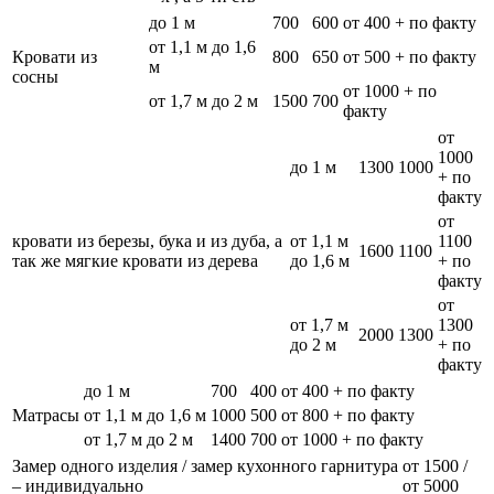
до 1 м
700
600
от 400 + по факту
от 1,1 м до 1,6
Кровати из
800
650
от 500 + по факту
м
сосны
от 1000 + по
от 1,7 м до 2 м
1500
700
факту
от
1000
до 1 м
1300
1000
+ по
факту
от
кровати из березы, бука и из дуба, а
от 1,1 м
1100
1600
1100
так же мягкие кровати из дерева
до 1,6 м
+ по
факту
от
от 1,7 м
1300
2000
1300
до 2 м
+ по
факту
до 1 м
700
400
от 400 + по факту
Матрасы
от 1,1 м до 1,6 м
1000
500
от 800 + по факту
от 1,7 м до 2 м
1400
700
от 1000 + по факту
Замер одного изделия / замер кухонного гарнитура
от 1500 /
– индивидуально
от 5000