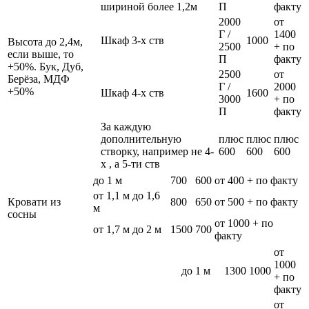
шириной более 1,2м
П
факту
2000
от
Г /
1400
Шкаф 3-х ств
1000
Высота до 2,4м,
2500
+ по
если выше, то
П
факту
+50%. Бук, Дуб,
2500
от
Берёза, МДФ
Г /
2000
+50%
Шкаф 4-х ств
1600
3000
+ по
П
факту
За каждую
дополнительную
плюс
плюс
плюс
створку, например не 4-
600
600
600
х , а 5-ти ств
до 1 м
700
600
от 400 + по факту
от 1,1 м до 1,6
Кровати из
800
650
от 500 + по факту
м
сосны
от 1000 + по
от 1,7 м до 2 м
1500
700
факту
от
1000
до 1 м
1300
1000
+ по
факту
от