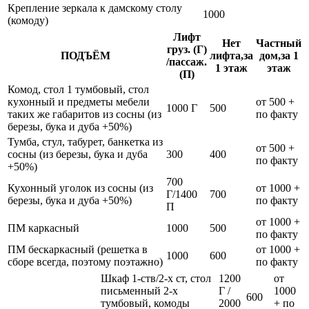
Крепление зеркала к дамскому столу
1000
(комоду)
Лифт
Нет
Частный
груз. (Г)
ПОДЪЁМ
лифта,за
дом,за 1
/пассаж.
1 этаж
этаж
(П)
Комод, стол 1 тумбовый, стол
кухонный и предметы мебели
от 500 +
1000 Г
500
таких же габаритов из сосны (из
по факту
березы, бука и дуба +50%)
Тумба, стул, табурет, банкетка из
от 500 +
сосны (из березы, бука и дуба
300
400
по факту
+50%)
700
Кухонный уголок из сосны (из
от 1000 +
Г/1400
700
березы, бука и дуба +50%)
по факту
П
от 1000 +
ПМ каркасный
1000
500
по факту
ПМ бескаркасный (решетка в
от 1000 +
1000
600
сборе всегда, поэтому поэтажно)
по факту
Шкаф 1-ств/2-х ст, стол
1200
от
письменный 2-х
Г /
1000
600
тумбовый, комоды
2000
+ по