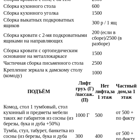
Сборка кухонного стола
600
Сборка кухонного уголка
1500
Сборка выкатных подкроватных
300 р / 1 ящ
ящиков
200 (если в
Сборка кровати с 2-мя подкроватными
сборе)/2500 (в
ящиками на направляющих
разборе)
Сборка кровати с ортопедическим
1500
основание на металлокаркасе
Частичная сборка письменного стола
2500
Крепление зеркала к дамскому столу
1000
(комоду)
Лифт
Нет
Частный
груз. (Г)
ПОДЪЁМ
лифта,за
дом,за 1
/пассаж.
1 этаж
этаж
(П)
Комод, стол 1 тумбовый, стол
кухонный и предметы мебели
от 500 +
1000 Г
500
таких же габаритов из сосны (из
по факту
березы, бука и дуба +50%)
Тумба, стул, табурет, банкетка из
от 500 +
сосны (из березы, бука и дуба
300
400
по факту