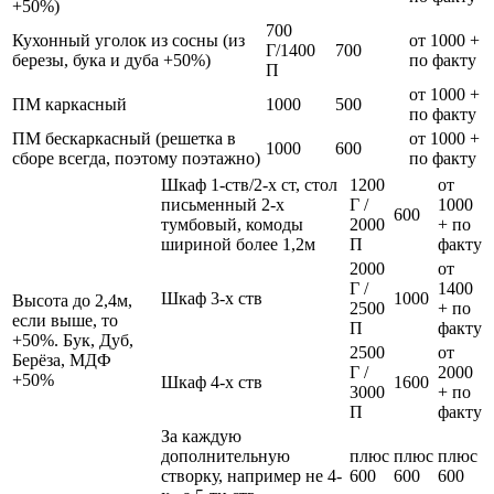
+50%)
700
Кухонный уголок из сосны (из
от 1000 +
Г/1400
700
березы, бука и дуба +50%)
по факту
П
от 1000 +
ПМ каркасный
1000
500
по факту
ПМ бескаркасный (решетка в
от 1000 +
1000
600
сборе всегда, поэтому поэтажно)
по факту
Шкаф 1-ств/2-х ст, стол
1200
от
письменный 2-х
Г /
1000
600
тумбовый, комоды
2000
+ по
шириной более 1,2м
П
факту
2000
от
Г /
1400
Шкаф 3-х ств
1000
Высота до 2,4м,
2500
+ по
если выше, то
П
факту
+50%. Бук, Дуб,
2500
от
Берёза, МДФ
Г /
2000
+50%
Шкаф 4-х ств
1600
3000
+ по
П
факту
За каждую
дополнительную
плюс
плюс
плюс
створку, например не 4-
600
600
600