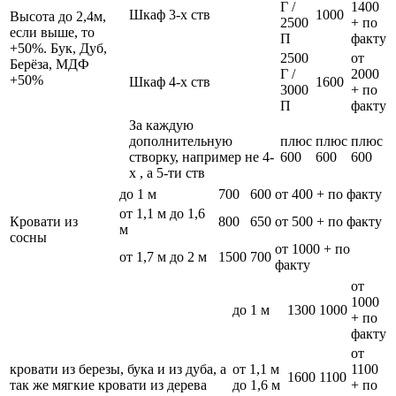
Г /
1400
Шкаф 3-х ств
1000
Высота до 2,4м,
2500
+ по
если выше, то
П
факту
+50%. Бук, Дуб,
2500
от
Берёза, МДФ
Г /
2000
+50%
Шкаф 4-х ств
1600
3000
+ по
П
факту
За каждую
дополнительную
плюс
плюс
плюс
створку, например не 4-
600
600
600
х , а 5-ти ств
до 1 м
700
600
от 400 + по факту
от 1,1 м до 1,6
Кровати из
800
650
от 500 + по факту
м
сосны
от 1000 + по
от 1,7 м до 2 м
1500
700
факту
от
1000
до 1 м
1300
1000
+ по
факту
от
кровати из березы, бука и из дуба, а
от 1,1 м
1100
1600
1100
так же мягкие кровати из дерева
до 1,6 м
+ по