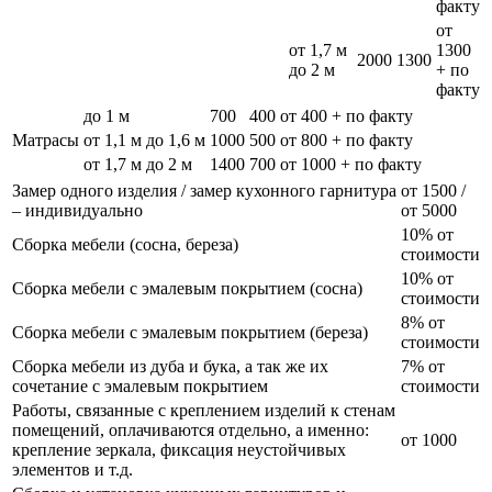
факту
от
от 1,7 м
1300
2000
1300
до 2 м
+ по
факту
до 1 м
700
400
от 400 + по факту
Матрасы
от 1,1 м до 1,6 м
1000
500
от 800 + по факту
от 1,7 м до 2 м
1400
700
от 1000 + по факту
Замер одного изделия / замер кухонного гарнитура
от 1500 /
– индивидуально
от 5000
10% от
Сборка мебели (сосна, береза)
стоимости
10% от
Сборка мебели с эмалевым покрытием (сосна)
стоимости
8% от
Сборка мебели с эмалевым покрытием (береза)
стоимости
Сборка мебели из дуба и бука, а так же их
7% от
сочетание с эмалевым покрытием
стоимости
Работы, связанные с креплением изделий к стенам
помещений, оплачиваются отдельно, а именно:
от 1000
крепление зеркала, фиксация неустойчивых
элементов и т.д.