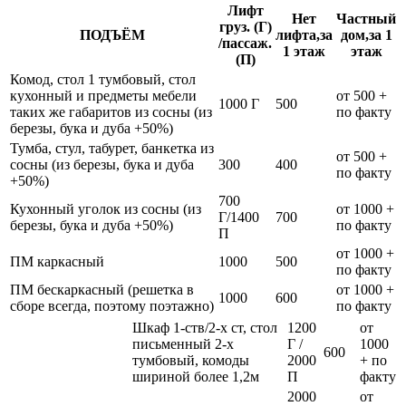
Лифт
Нет
Частный
груз. (Г)
ПОДЪЁМ
лифта,за
дом,за 1
/пассаж.
1 этаж
этаж
(П)
Комод, стол 1 тумбовый, стол
кухонный и предметы мебели
от 500 +
1000 Г
500
таких же габаритов из сосны (из
по факту
березы, бука и дуба +50%)
Тумба, стул, табурет, банкетка из
от 500 +
сосны (из березы, бука и дуба
300
400
по факту
+50%)
700
Кухонный уголок из сосны (из
от 1000 +
Г/1400
700
березы, бука и дуба +50%)
по факту
П
от 1000 +
ПМ каркасный
1000
500
по факту
ПМ бескаркасный (решетка в
от 1000 +
1000
600
сборе всегда, поэтому поэтажно)
по факту
Шкаф 1-ств/2-х ст, стол
1200
от
письменный 2-х
Г /
1000
600
тумбовый, комоды
2000
+ по
шириной более 1,2м
П
факту
2000
от