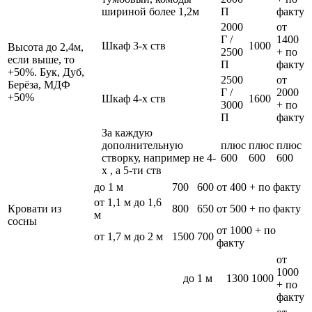
шириной более 1,2м
П
факту
2000
от
Г /
1400
Шкаф 3-х ств
1000
Высота до 2,4м,
2500
+ по
если выше, то
П
факту
+50%. Бук, Дуб,
2500
от
Берёза, МДФ
Г /
2000
+50%
Шкаф 4-х ств
1600
3000
+ по
П
факту
За каждую
дополнительную
плюс
плюс
плюс
створку, например не 4-
600
600
600
х , а 5-ти ств
до 1 м
700
600
от 400 + по факту
от 1,1 м до 1,6
Кровати из
800
650
от 500 + по факту
м
сосны
от 1000 + по
от 1,7 м до 2 м
1500
700
факту
от
1000
до 1 м
1300
1000
+ по
факту