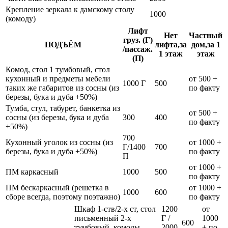
Крепление зеркала к дамскому столу
1000
(комоду)
Лифт
Нет
Частный
груз. (Г)
ПОДЪЁМ
лифта,за
дом,за 1
/пассаж.
1 этаж
этаж
(П)
Комод, стол 1 тумбовый, стол
кухонный и предметы мебели
от 500 +
1000 Г
500
таких же габаритов из сосны (из
по факту
березы, бука и дуба +50%)
Тумба, стул, табурет, банкетка из
от 500 +
сосны (из березы, бука и дуба
300
400
по факту
+50%)
700
Кухонный уголок из сосны (из
от 1000 +
Г/1400
700
березы, бука и дуба +50%)
по факту
П
от 1000 +
ПМ каркасный
1000
500
по факту
ПМ бескаркасный (решетка в
от 1000 +
1000
600
сборе всегда, поэтому поэтажно)
по факту
Шкаф 1-ств/2-х ст, стол
1200
от
письменный 2-х
Г /
1000
600
тумбовый, комоды
2000
+ по