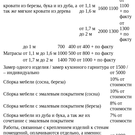
от
кровати из березы, бука и из дуба, а
от 1,1 м
1100
1600
1100
так же мягкие кровати из дерева
до 1,6 м
+ по
факту
от
от 1,7 м
1300
2000
1300
до 2 м
+ по
факту
до 1 м
700
400
от 400 + по факту
Матрасы
от 1,1 м до 1,6 м
1000
500
от 800 + по факту
от 1,7 м до 2 м
1400
700
от 1000 + по факту
Замер одного изделия / замер кухонного гарнитура
от 1500 /
– индивидуально
от 5000
10% от
Сборка мебели (сосна, береза)
стоимости
10% от
Сборка мебели с эмалевым покрытием (сосна)
стоимости
8% от
Сборка мебели с эмалевым покрытием (береза)
стоимости
Сборка мебели из дуба и бука, а так же их
7% от
сочетание с эмалевым покрытием
стоимости
Работы, связанные с креплением изделий к стенам
помещений, оплачиваются отдельно, а именно: