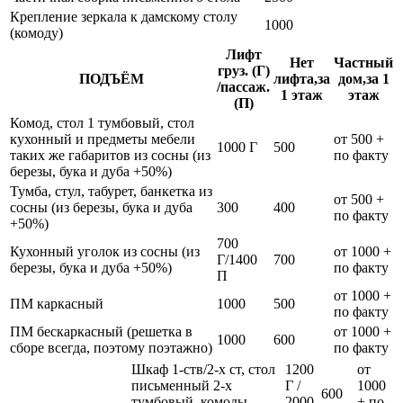
Крепление зеркала к дамскому столу
1000
(комоду)
Лифт
Нет
Частный
груз. (Г)
ПОДЪЁМ
лифта,за
дом,за 1
/пассаж.
1 этаж
этаж
(П)
Комод, стол 1 тумбовый, стол
кухонный и предметы мебели
от 500 +
1000 Г
500
таких же габаритов из сосны (из
по факту
березы, бука и дуба +50%)
Тумба, стул, табурет, банкетка из
от 500 +
сосны (из березы, бука и дуба
300
400
по факту
+50%)
700
Кухонный уголок из сосны (из
от 1000 +
Г/1400
700
березы, бука и дуба +50%)
по факту
П
от 1000 +
ПМ каркасный
1000
500
по факту
ПМ бескаркасный (решетка в
от 1000 +
1000
600
сборе всегда, поэтому поэтажно)
по факту
Шкаф 1-ств/2-х ст, стол
1200
от
письменный 2-х
Г /
1000
600
тумбовый, комоды
2000
+ по