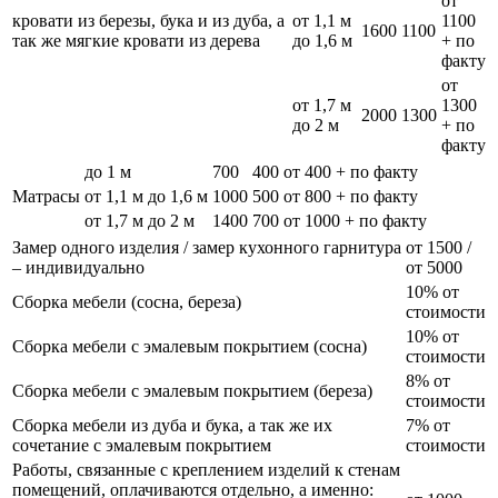
от
кровати из березы, бука и из дуба, а
от 1,1 м
1100
1600
1100
так же мягкие кровати из дерева
до 1,6 м
+ по
факту
от
от 1,7 м
1300
2000
1300
до 2 м
+ по
факту
до 1 м
700
400
от 400 + по факту
Матрасы
от 1,1 м до 1,6 м
1000
500
от 800 + по факту
от 1,7 м до 2 м
1400
700
от 1000 + по факту
Замер одного изделия / замер кухонного гарнитура
от 1500 /
– индивидуально
от 5000
10% от
Сборка мебели (сосна, береза)
стоимости
10% от
Сборка мебели с эмалевым покрытием (сосна)
стоимости
8% от
Сборка мебели с эмалевым покрытием (береза)
стоимости
Сборка мебели из дуба и бука, а так же их
7% от
сочетание с эмалевым покрытием
стоимости
Работы, связанные с креплением изделий к стенам
помещений, оплачиваются отдельно, а именно: