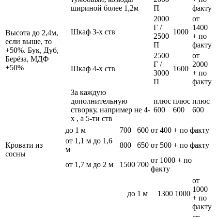
шириной более 1,2м
П
факту
2000
от
Г /
1400
Шкаф 3-х ств
1000
Высота до 2,4м,
2500
+ по
если выше, то
П
факту
+50%. Бук, Дуб,
2500
от
Берёза, МДФ
Г /
2000
+50%
Шкаф 4-х ств
1600
3000
+ по
П
факту
За каждую
дополнительную
плюс
плюс
плюс
створку, например не 4-
600
600
600
х , а 5-ти ств
до 1 м
700
600
от 400 + по факту
от 1,1 м до 1,6
Кровати из
800
650
от 500 + по факту
м
сосны
от 1000 + по
от 1,7 м до 2 м
1500
700
факту
от
1000
до 1 м
1300
1000
+ по
факту